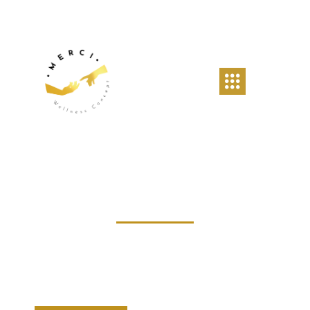
Merci Wellness
Centre de bien-être près de Braine-l'Alleud
MASSAGE · COACHING · SOINS ÉNERGÉTIQUES