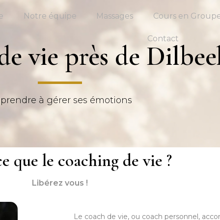
e
Notre équipe
Massages
Cours en Group
Contact
e vie près de Dilbee
prendre à gérer ses émotions
ce que le coaching de vie ?
Libérez vous !
Le coach de vie, ou coach personnel, acco