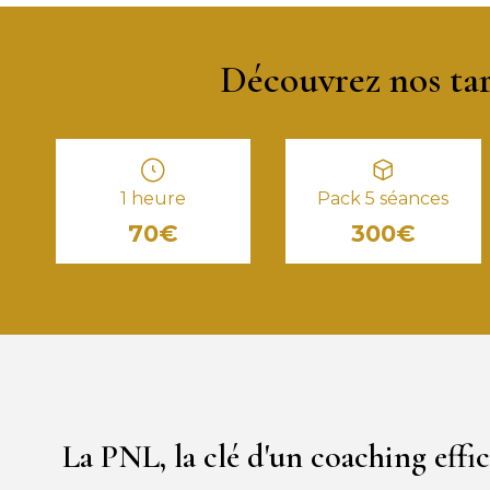
Découvrez nos tari
1 heure
Pack 5 séances
70€
300€
La PNL, la clé d'un coaching effi