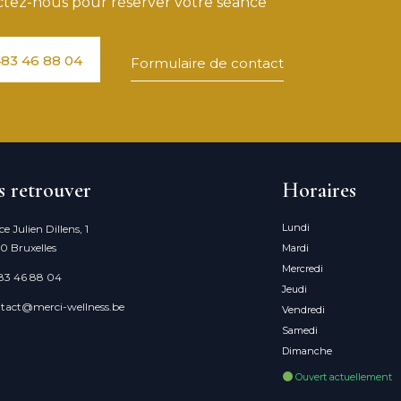
tez-nous pour réserver votre séance
83 46 88 04
Formulaire de contact
 retrouver
Horaires
Lundi
ce Julien Dillens, 1
0 Bruxelles
Mardi
Mercredi
83 46 88 04
Jeudi
tact@merci-wellness.be
Vendredi
Samedi
Dimanche
Ouvert actuellement