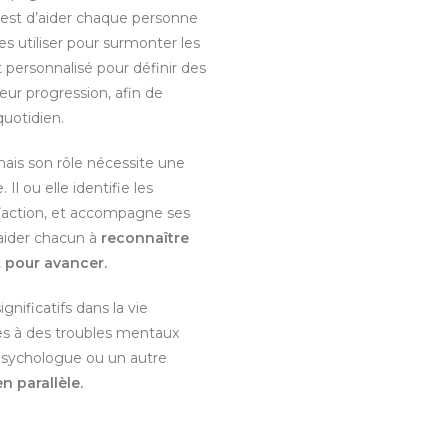
e est d’aider chaque personne
les utiliser pour surmonter les
personnalisé pour définir des
 leur progression, afin de
quotidien.
mais son rôle nécessite une
e.
Il ou elle identifie les
l’action, et accompagne ses
’aider chacun à
reconnaître
t
pour avancer.
nificatifs dans la vie
es à des troubles mentaux
sychologue ou un autre
n parallèle.