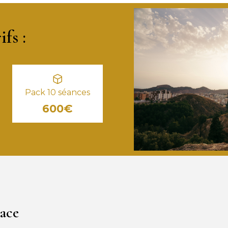
fs :
Pack 10 séances
600€
cace