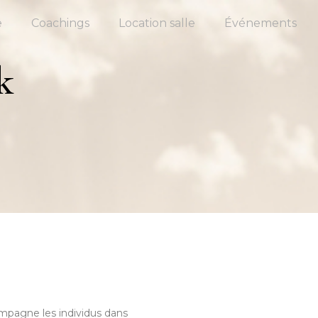
e
Coachings
Location salle
Événements
k
mpagne les individus dans