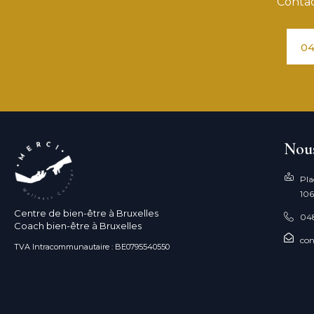
Contac
04
Nous
Pla
106
Centre de bien-être à Bruxelles
04
Coach bien-être à Bruxelles
con
TVA Intracommunautaire : BE0795540550