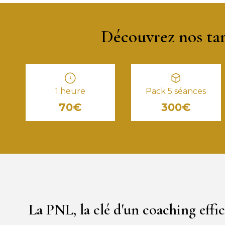
Découvrez nos tari
1 heure
Pack 5 séances
70€
300€
La PNL, la clé d'un coaching effi