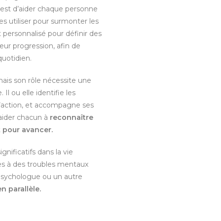
e est d’aider chaque personne
les utiliser pour surmonter les
personnalisé pour définir des
 leur progression, afin de
quotidien.
mais son rôle nécessite une
e.
Il ou elle identifie les
l’action, et accompagne ses
’aider chacun à
reconnaître
t
pour avancer.
nificatifs dans la vie
es à des troubles mentaux
sychologue ou un autre
n parallèle.