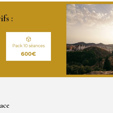
fs :
Pack 10 séances
600€
cace