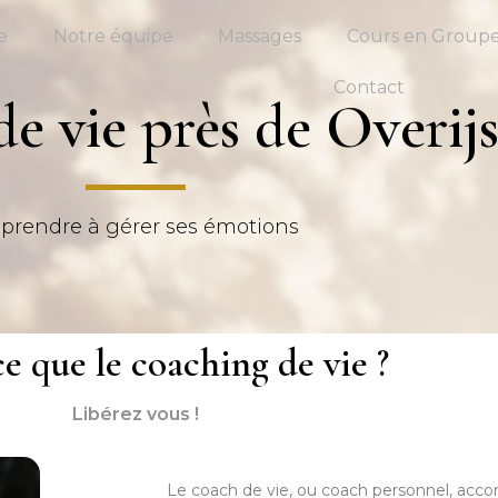
e
Notre équipe
Massages
Cours en Group
Contact
e vie près de Overij
prendre à gérer ses émotions
ce que le coaching de vie ?
Libérez vous !
Le coach de vie, ou coach personnel, acco