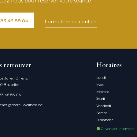
tez-nous pour réserver votre séance
83 46 88 04
Formulaire de contact
 retrouver
Horaires
Lundi
ce Julien Dillens, 1
0 Bruxelles
Mardi
Mercredi
83 46 88 04
Jeudi
tact@merci-wellness.be
Vendredi
Samedi
Dimanche
Ouvert actuellement