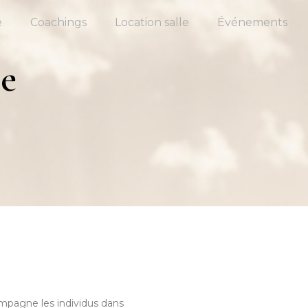
e
Coachings
Location salle
Événements
se
mpagne les individus dans