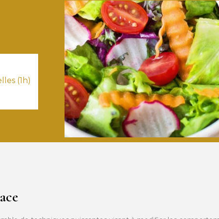
les (1h)
cace