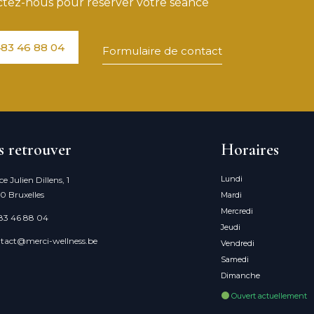
tez-nous pour réserver votre séance
83 46 88 04
Formulaire de contact
 retrouver
Horaires
Lundi
ce Julien Dillens, 1
0 Bruxelles
Mardi
Mercredi
83 46 88 04
Jeudi
tact@merci-wellness.be
Vendredi
Samedi
Dimanche
Ouvert actuellement