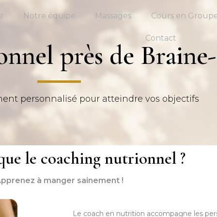
e
Notre équipe
Massages
Cours en Group
Contact
onnel près de Braine-
 personnalisé pour atteindre vos objectifs
que le coaching nutrionnel ?
pprenez à manger sainement !
Le coach en nutrition accompagne les per