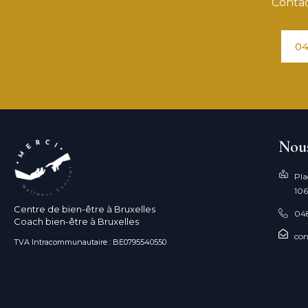
Contac
04
Nous
Pla
106
Centre de bien-être à Bruxelles
04
Coach bien-être à Bruxelles
con
TVA Intracommunautaire : BE0795540550