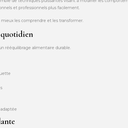
ble de techniques puissantes visant à modifier les comportem
rsonnels et professionnels plus facilement.
r mieux les comprendre et les transformer.
 quotidien
 rééquilibrage alimentaire durable.
ouette
es
n adaptée
lante