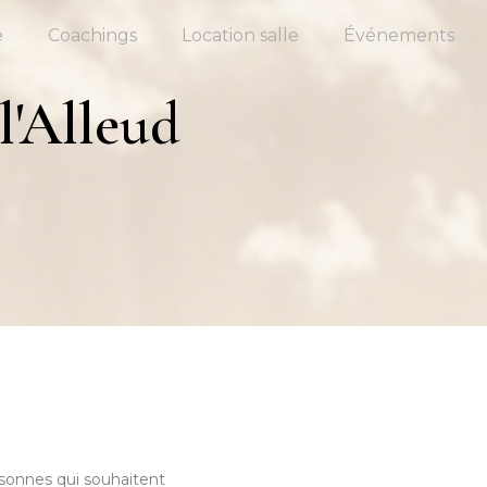
e
Coachings
Location salle
Événements
l'Alleud
sonnes qui souhaitent