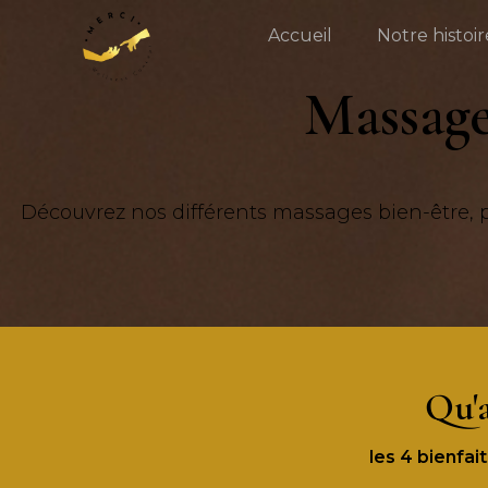
Accueil
Notre histoir
Massage
Découvrez nos différents massages bien-être, pen
Qu'a
les 4 bienfai