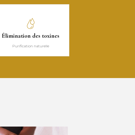
Élimination des toxines
Purification naturelle