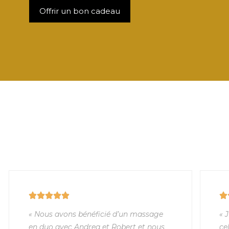
Offrir un bon cadeau
« Nous avons bénéficié d’un massage
« 
en duo avec Andrea et Robert et nous
ce