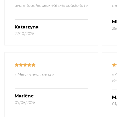
avons tous les deux été très satisfaits ! »
me
M
Katarzyna
25
27/10/2025
« Merci merci merci »
« 
de
Marlène
M
07/06/2025
01