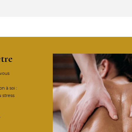
tre
 vous
n à soi :
u stress
.