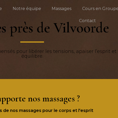
e
Notre équipe
Massages
Cours en Group
Contact
s près de Vilvoorde
sés pour libérer les tensions, apaiser l’esprit et
équilibre.
pporte nos massages ?
ts de nos massages pour le corps et l'esprit