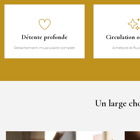
Détente profonde
Circulation 
Relâchement musculaire complet
Améliore le flu
Un large ch