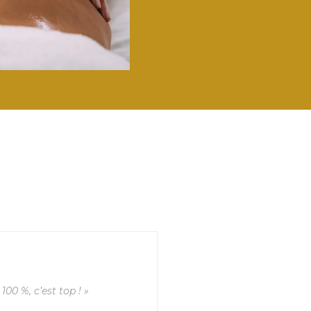
 100 %, c’est top ! »