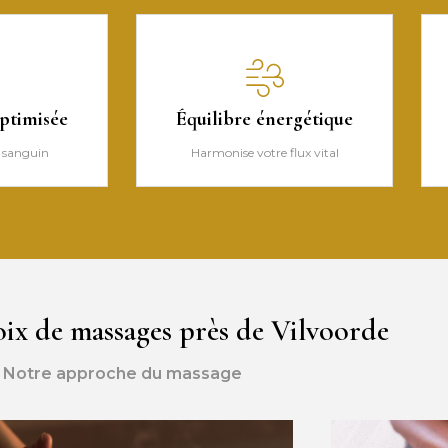
optimisée
Équilibre énergétique
x sanguin
Harmonise votre flux vital
oix de massages près de Vilvoorde
Notre approche du massage