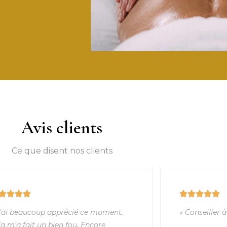
Avis clients
Ce que disent nos clients
J’ai beaucoup apprécié ce moment,
« Conseiller à
la m’a fait un bien fou. Encore