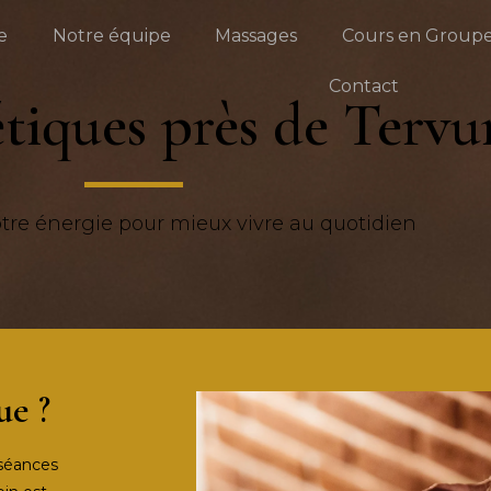
e
Notre équipe
Massages
Cours en Group
Contact
étiques près de Tervu
otre énergie pour mieux vivre au quotidien
ue ?
 séances