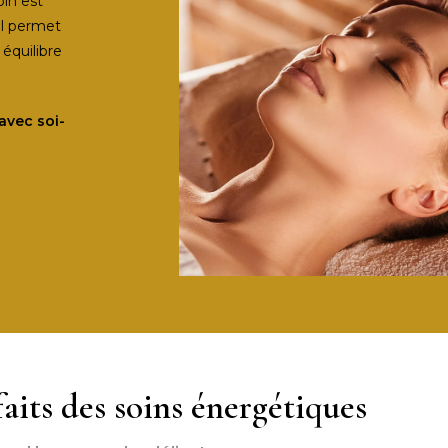
oin est
Il permet
 équilibre
avec soi-
aits des soins énergétiques