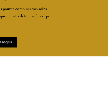
us pouvez
combiner vos soins
 qui aident à détendre le corps
ssages