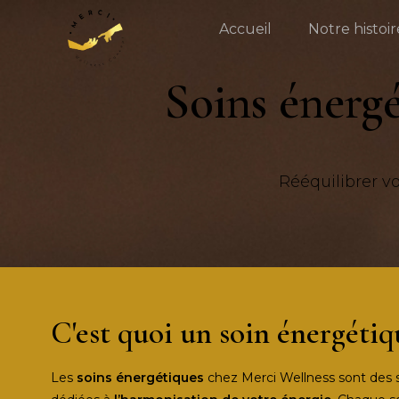
Accueil
Notre histoir
Soins énerg
Rééquilibrer v
C'est quoi un soin énergétiq
Les
soins énergétiques
chez Merci Wellness sont des