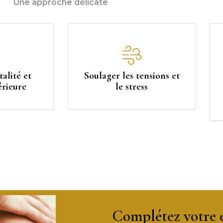
Une approche délicate
alité et
Soulager les tensions et
érieure
le stress
Complétez votre e